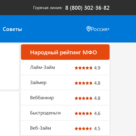
8 (800) 302-36-82
Горячая линия
Советы
Россия
Народный рейтинг МФО
Лайм-Займ
4.9
Займер
4.8
Веббанкир
4.8
Быстроденьги
4.6
Веб-Займ
4.5