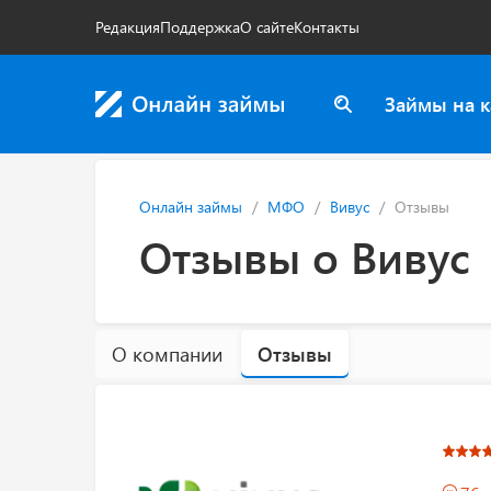
Редакция
Поддержка
О сайте
Контакты
Займы на к
Онлайн займы
МФО
Вивус
Отзывы
Отзывы о Вивус
О компании
Отзывы