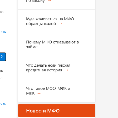
по закону
ую
Куда жаловаться на МФО,
образцы жалоб
тить
Почему МФО отказывают в
займе
2
Что делать если плохая
кредитная история
ть
 я
Что такое МФО, МФК и
МКК
тить
Новости МФО