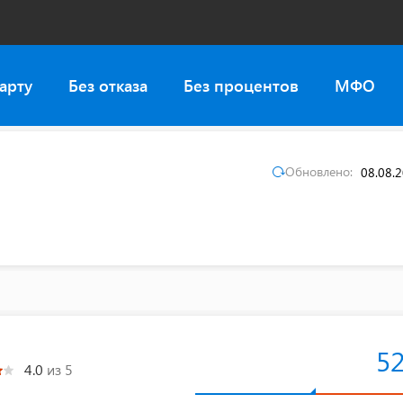
арту
Без отказа
Без процентов
МФО
Обновлено:
08.08.
5
4.0
из 5