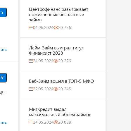
Центрофинанс разыгрывает
5
пожизненные бесплатные
займы
04.06.2024
20 756
Лайм-Займ выиграл титул
тить
Финансист 2023
24.05.2024
20 226
5
Веб-Займ вошел в ТОП-5 МФО
22.05.2024
20 245
й -
МигКредит выдал
максимальный объем займов
тить
14.05.2024
20 088