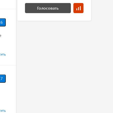
Голосовать
6
е
тить
7
тить