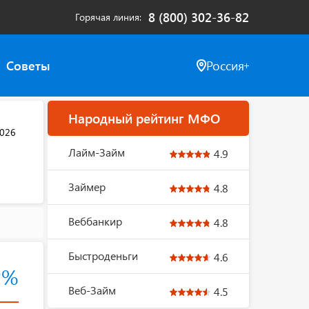
8 (800) 302-36-82
Горячая линия
Советы
Россия
Народный рейтинг МФО
2026
Лайм-Займ
4.9
Займер
4.8
Веббанкир
4.8
Быстроденьги
4.6
2%
Веб-Займ
4.5