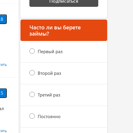
Подписаться
8
Часто ли вы берете
займы?
Первый раз
тить
Второй раз
5
Третий раз
ал
Постоянно
тить