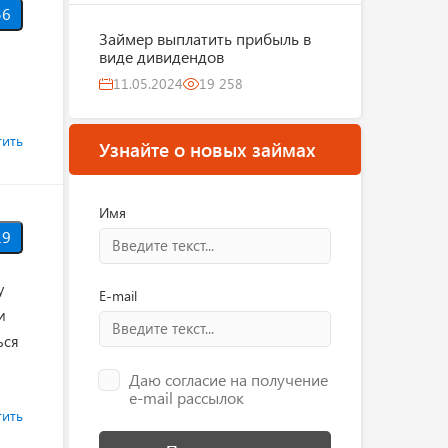
6
Займер выплатить прибыль в
виде дивидендов
11.05.2024
19 258
тить
Узнайте о новых займах
Имя
9
у
E-mail
и
ься
Даю согласие на получение
e-mail рассылок
тить