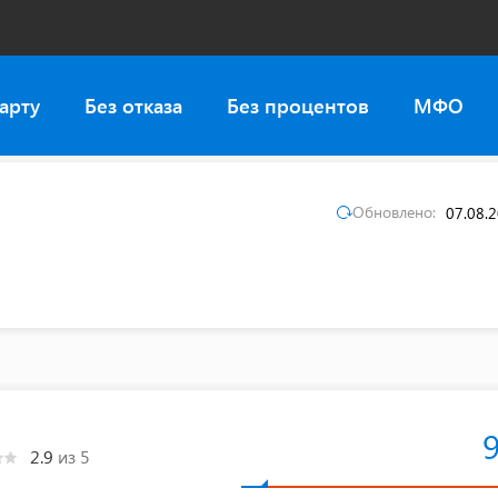
арту
Без отказа
Без процентов
МФО
Обновлено:
07.08.
2.9
из 5