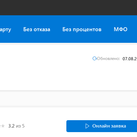
арту
Без отказа
Без процентов
МФО
Обновлено:
07.08.
3.2
из 5
Онлайн заявка