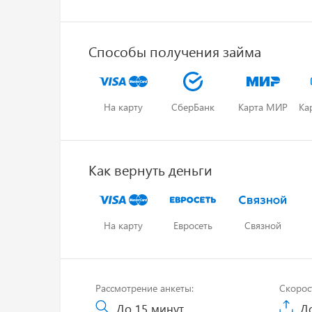
Способы получения займа
На карту
СберБанк
Карта МИР
Ка
Как вернуть деньги
На карту
Евросеть
Связной
Рассмотрение анкеты:
Скорос
До 15 минут
До