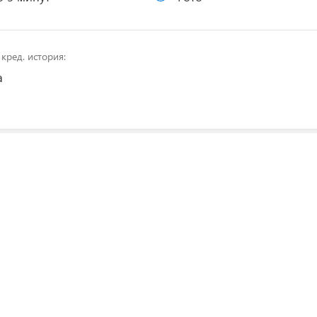
кред. история:
а