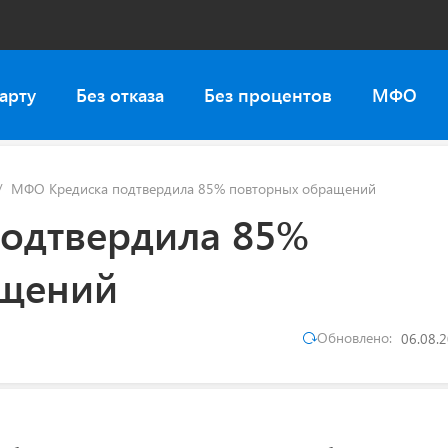
арту
Без отказа
Без процентов
МФО
МФО Кредиска подтвердила 85% повторных обращений
одтвердила 85%
ащений
Обновлено:
06.08.