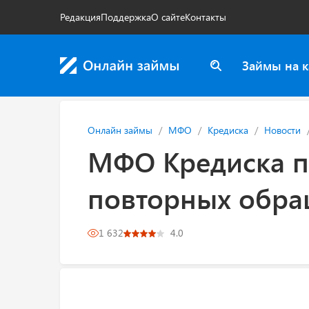
Редакция
Поддержка
О сайте
Контакты
Займы на к
Онлайн займы
МФО
Кредиска
Новости
МФО Кредиска п
повторных обр
1 632
4.0