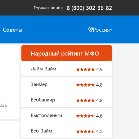
8 (800) 302-36-82
Горячая линия
Советы
Россия
Народный рейтинг МФО
Лайм-Займ
4.9
Займер
4.8
Веббанкир
4.8
2026
Быстроденьги
4.6
Веб-Займ
4.5