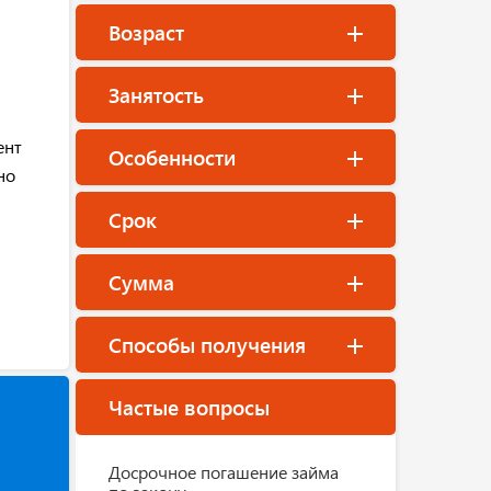
Возраст
Занятость
ент
Особенности
но
Срок
Сумма
Способы получения
Частые вопросы
Досрочное погашение займа