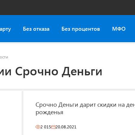
арту
Без отказа
Без процентов
МФО
ости
ии Срочно Деньги
Срочно Деньги дарит скидки на де
рожденья
2 015
20.08.2021