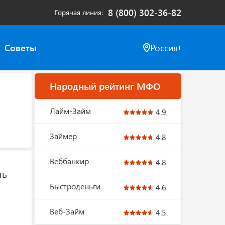
8 (800) 302-36-82
Горячая линия
Советы
Россия
Народный рейтинг МФО
Лайм-Займ
4.9
Займер
4.8
Веббанкир
4.8
нь
Быстроденьги
4.6
Веб-Займ
4.5