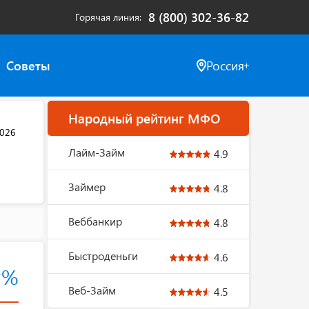
8 (800) 302-36-82
Горячая линия
Советы
Россия
Народный рейтинг МФО
2026
Лайм-Займ
4.9
Займер
4.8
Веббанкир
4.8
Быстроденьги
4.6
2%
Веб-Займ
4.5