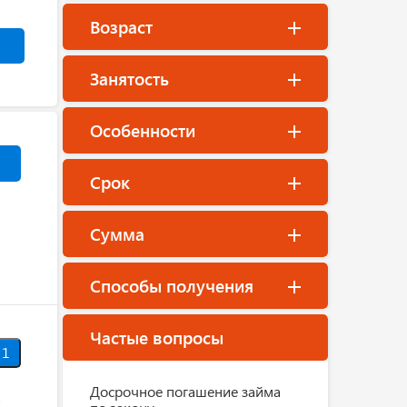
Возраст
Занятость
Особенности
Срок
Сумма
Способы получения
Частые вопросы
1
Досрочное погашение займа
о