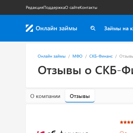
Редакция
Поддержка
О сайте
Контакты
Займы на к
Онлайн займы
МФО
СКБ-Финанс
Отзыв
Отзывы о СКБ-Ф
О компании
Отзывы