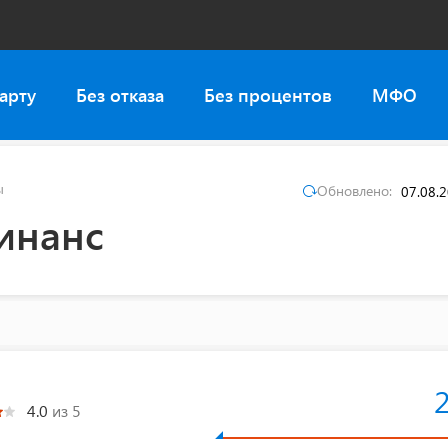
арту
Без отказа
Без процентов
МФО
ы
Обновлено:
07.08.
инанс
4.0
из 5