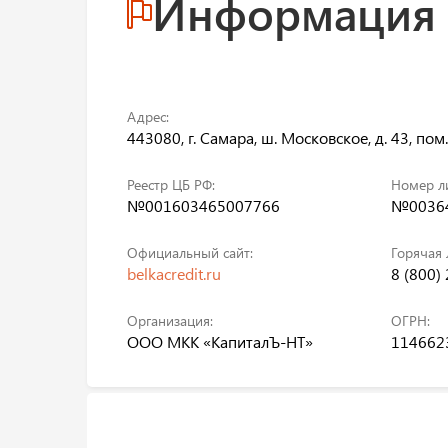
Информация
Адрес:
443080, г. Самара, ш. Московское, д. 43, пом. 
Реестр ЦБ РФ:
Номер л
№001603465007766
№00364
Официальный сайт:
Горячая 
belkacredit.ru
8 (800)
Организация:
ОГРН:
ООО МКК «КапиталЪ-НТ»
114662