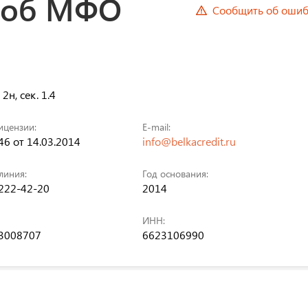
 об МФО
Сообщить об ошиб
2н, сек. 1.4
ицензии:
E-mail:
6 от 14.03.2014
info@belkacredit.ru
линия:
Год основания:
 222-42-20
2014
ИНН:
3008707
6623106990