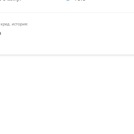
кред. история:
а