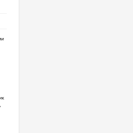
ми
ик
,