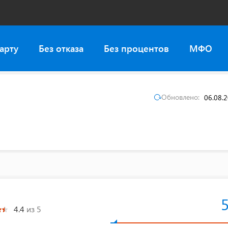
арту
Без отказа
Без процентов
МФО
Обновлено:
06.08.
4.4
из 5