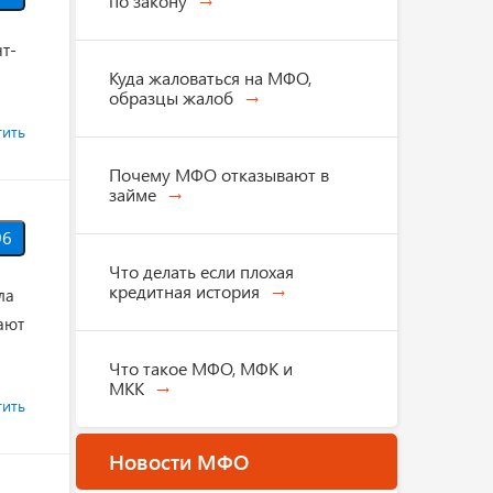
по закону
т-
Куда жаловаться на МФО,
образцы жалоб
тить
Почему МФО отказывают в
займе
6
Что делать если плохая
кредитная история
ла
ают
Что такое МФО, МФК и
МКК
тить
Новости МФО