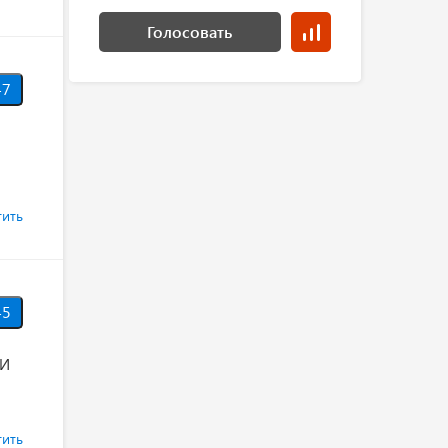
Голосовать
7
тить
5
 И
тить