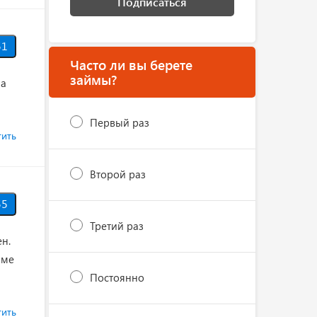
Подписаться
51
Часто ли вы берете
займы?
ма
Первый раз
тить
Второй раз
5
Третий раз
н.
мме
Постоянно
тить