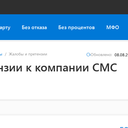
арту
Без отказа
Без процентов
МФО
ы
Жалобы и претензии
Обновлено:
08.08.
нзии к компании СМС