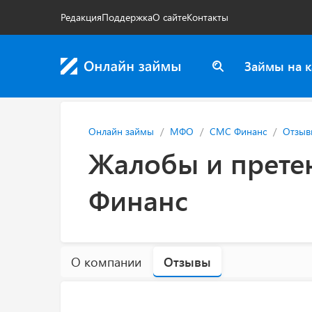
Редакция
Поддержка
О сайте
Контакты
Займы на к
Онлайн займы
МФО
СМС Финанс
Отзыв
Жалобы и прете
Финанс
О компании
Отзывы