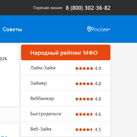
8 (800) 302-36-82
Горячая линия
Советы
Россия
Народный рейтинг МФО
2026
Лайм-Займ
4.9
Займер
4.8
Веббанкир
4.8
Быстроденьги
4.6
Веб-Займ
4.5