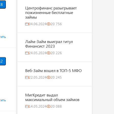
18
Центрофинанс разыгрывает
пожизненные бесплатные
займы
04.06.2024
20 756
тить
Лайм-Займ выиграл титул
Финансист 2023
24.05.2024
20 226
62
Веб-Займ вошел в ТОП-5 МФО
22.05.2024
20 245
МигКредит выдал
максимальный объем займов
тить
14.05.2024
20 088