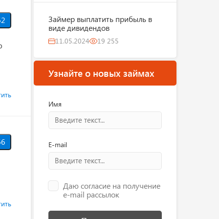
Займер выплатить прибыль в
62
виде дивидендов
11.05.2024
19 255
о
Узнайте о новых займах
тить
Имя
66
E-mail
Даю согласие на получение
e-mail рассылок
тить