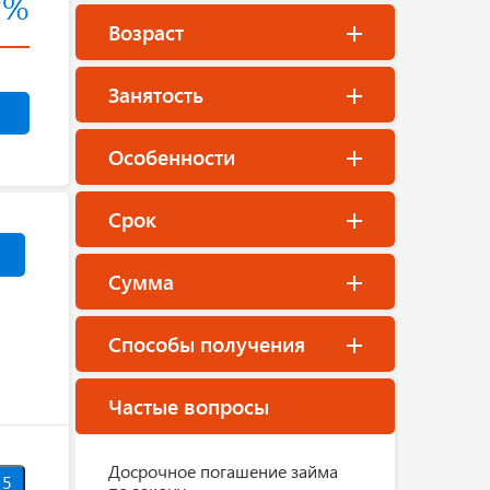
2%
Возраст
Занятость
Особенности
Срок
Сумма
Способы получения
Частые вопросы
Досрочное погашение займа
5